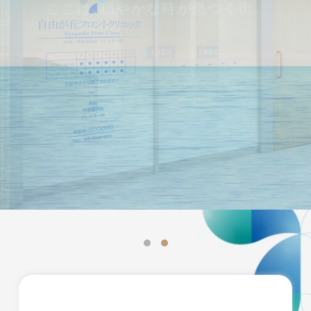
ここは、穏やかな時が息づく街。
いた際にスムーズに診療を行うことができます。
WEB問診をご入力頂いても予約は完了しません。
WEB予約
ご来院の際はWEBから事前のご予約にご協力をお
願いいたします。LINEからのご予約も可能ですの
で是非ご利用ください。
「自由が丘フロントクリニックでは、下記2つの方法で予
約が可能です。またWEB問診にも対応しております。
当
院ではWEB予約システムを採用しております。
事前に
WEB問診を入力いただくことでご来院の際、スムーズに
診療を行うことができます。
WEB問診では予約の完了は
いたしませんのでご注意ください。