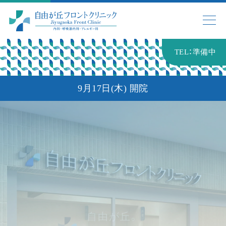
TEL：準備中
LINE友だち登録で予約
9月17日(木) 開院
LINEで友だち登録していただくことでクリニック
からのお知らせや連絡を随時受け取っていただい
たり、診療予約をスムーズに行うことができます。
WEB問診
自由が丘。
事前にWEB問診をご入力頂くことでご来院いただ