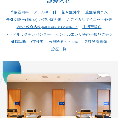
診療内容
呼吸器内科
アレルギー科
花粉症外来
重症喘息外来
長引く咳・夜眠れない強い咳外来
メディカルダイエット外来
内科・総合内科
生活習慣病
(循環器内科・消化器内科など)
トラベルワクチンセンター
インフルエンザ等の一般ワクチン
健康診断
CT検査
自費診療
各種診断書類
(AGA、ED等)
診療一覧